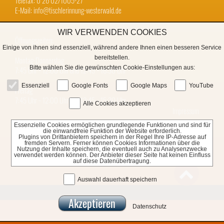
Telefax: 0 26 02/1005-27
E-Mail: info@tischlerinnung-westerwald.de
WIR VERWENDEN COOKIES
Öffnungszeiten:
Einige von ihnen sind essenziell, während andere Ihnen einen besseren Service
bereitstellen.
Montag-Donnerstag
Bitte wählen Sie die gewünschten Cookie-Einstellungen aus:
7:45 Uhr − 12:00 Uhr und 12:45 − 16:30 Uhr
Essenziell
Google Fonts
Google Maps
YouTube
Freitag
7:45 Uhr − 12:00 Uhr und 12:45 − 15:30 Uhr
Alle Cookies akzeptieren
Impressum
Essenzielle Cookies ermöglichen grundlegende Funktionen und sind für
Datenschutz
die einwandfreie Funktion der Website erforderlich.
Plugins von Drittanbietern speichern in der Regel Ihre IP-Adresse auf
fremden Servern. Ferner können Cookies Informationen über die
Nutzung der Inhalte speichern, die eventuell auch zu Analysenzwecke
verwendet werden können. Der Anbieter dieser Seite hat keinen Einfluss
auf diese Datenübertragung.

Auswahl dauerhaft speichern
Datenschutz