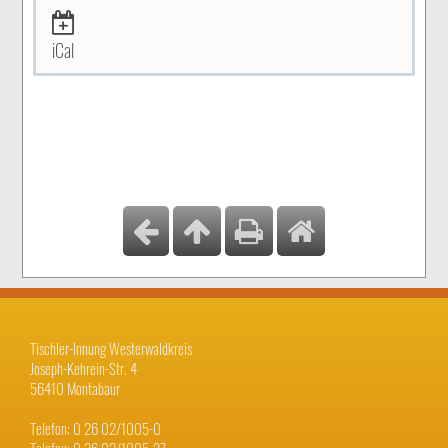
iCal
Tischler-Innung Westerwaldkreis
Joseph-Kehrein-Str. 4
56410 Montabaur
Telefon: 0 26 02/1005-0