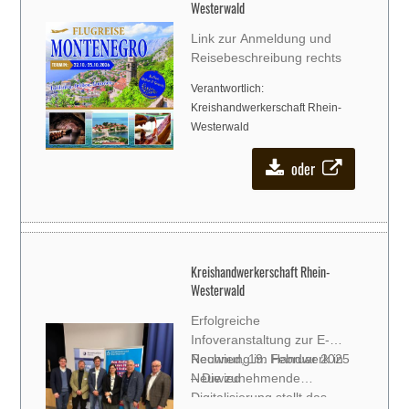
Westerwald
Link zur Anmeldung und
Reisebeschreibung rechts
Verantwortlich:
Kreishandwerkerschaft Rhein-
Westerwald
oder
Kreishandwerkerschaft Rhein-
Westerwald
Erfolgreiche
Infoveranstaltung zur E-
Rechnung im Handwerk in
Neuwied, 19. Februar 2025
Neuwied
– Die zunehmende
Digitalisierung stellt das