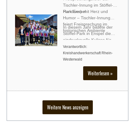
Tischler-Innung im Stöffel-
Park Enspel
Handwerk mit Herz und
Humor – Tischler-Innung
feiert Freisprechung im
In diesem Jahr bildete der
historischen Ambiente
Stöffel-Park in Enspel die
eindrucksvolle Kulisse für
die feierliche
Verantwortlich:
Freisprechungsfeier der
Kreishandwerkerschaft Rhein-
Tischler-Innung
Westerwald
Westerwaldkreis. Umgeben
vo
Weiterlesen »
Weitere News anzeigen