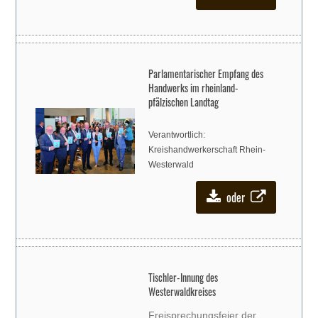
Vorfeld der Versammlung
hatten die Teilnehmer die
Gelegenheit, die Birkenh
Parlamentarischer Empfang des
Handwerks im rheinland-
pfälzischen Landtag
Verantwortlich:
Kreishandwerkerschaft Rhein-
Westerwald
oder
Tischler-Innung des
Westerwaldkreises
Freisprechungsfeier der