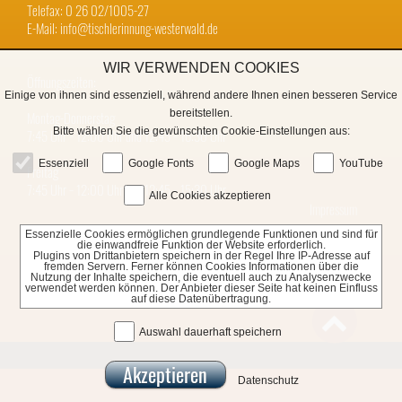
Telefax: 0 26 02/1005-27
E-Mail: info@tischlerinnung-westerwald.de
WIR VERWENDEN COOKIES
Öffnungszeiten:
Einige von ihnen sind essenziell, während andere Ihnen einen besseren Service
bereitstellen.
Montag-Donnerstag
Bitte wählen Sie die gewünschten Cookie-Einstellungen aus:
7:45 Uhr − 12:00 Uhr und 12:45 − 16:30 Uhr
Essenziell
Google Fonts
Google Maps
YouTube
Freitag
7:45 Uhr − 12:00 Uhr und 12:45 − 15:30 Uhr
Alle Cookies akzeptieren
Impressum
Essenzielle Cookies ermöglichen grundlegende Funktionen und sind für
Datenschutz
die einwandfreie Funktion der Website erforderlich.
Plugins von Drittanbietern speichern in der Regel Ihre IP-Adresse auf
fremden Servern. Ferner können Cookies Informationen über die
Nutzung der Inhalte speichern, die eventuell auch zu Analysenzwecke
verwendet werden können. Der Anbieter dieser Seite hat keinen Einfluss
auf diese Datenübertragung.

Auswahl dauerhaft speichern
Datenschutz